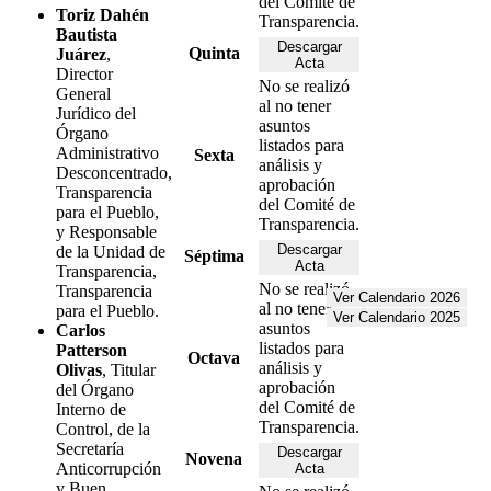
del Comité de
Toriz Dahén
Transparencia.
Bautista
Descargar
Quinta
Juárez
,
Acta
Director
No se realizó
General
al no tener
Jurídico del
asuntos
Órgano
listados para
Administrativo
Sexta
análisis y
Desconcentrado,
aprobación
Transparencia
del Comité de
para el Pueblo,
Transparencia.
y Responsable
Descargar
de la Unidad de
Séptima
Acta
Transparencia,
No se realizó
Transparencia
Ver Calendario 2026
al no tener
para el Pueblo.
Ver Calendario 2025
asuntos
Carlos
listados para
Patterson
Octava
análisis y
Olivas
, Titular
aprobación
del Órgano
del Comité de
Interno de
Transparencia.
Control, de la
Secretaría
Descargar
Novena
Anticorrupción
Acta
y Buen